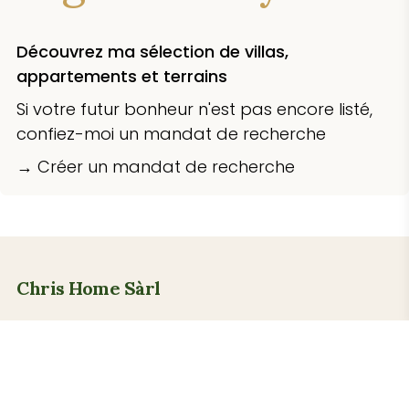
Découvrez ma sélection de villas,
appartements et terrains
Si votre futur bonheur n'est pas encore listé,
confiez-moi un mandat de recherche
→ Créer un mandat de recherche
Chris Home Sàrl
L’immobilier de proximité au service de vos
émotions.
Je mobilise ma connaissance
intime de la Terre Sainte pour concrétiser vos
projets de vie avec transparence, réactivité