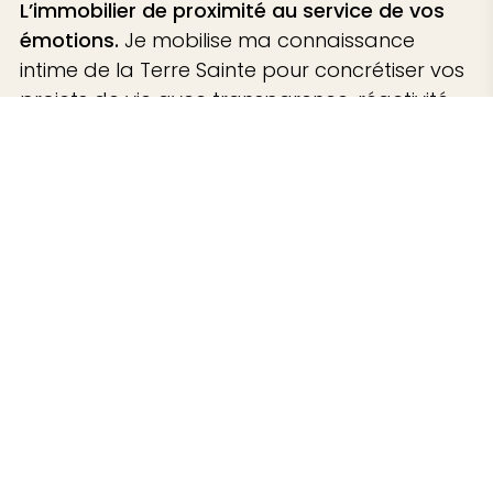
L’immobilier de proximité au service de vos
émotions.
Je mobilise ma connaissance
intime de la Terre Sainte pour concrétiser vos
projets de vie avec transparence, réactivité
et simplicité.
Services immobiliers
Acheter
Vendre
Estimer
Mes biens
Services en ligne