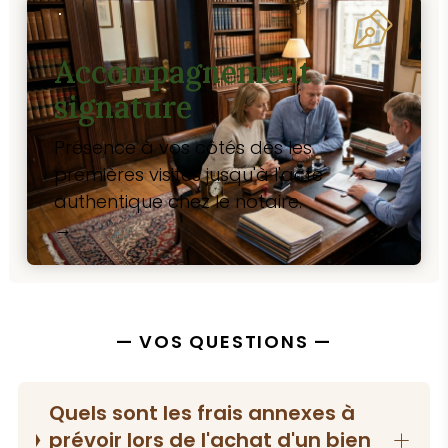
Accompagnement
signature
Présence à vos côtés dès les
premières visites jusqu'à l'acte
authentique chez le notaire.
→
— VOS QUESTIONS —
Quels sont les frais annexes à
prévoir lors de l'achat d'un bien