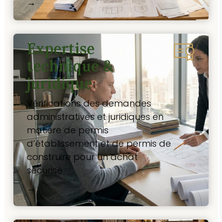
→
Expertise
technique &
juridique
Vérifications des demandes
administratives et juridiques en
matière de permis
d’établissement et de permis de
construire pour un achat
sécurisé
→